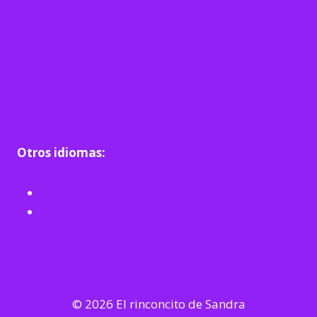
Inicio
Beauty influencer Farmasi
Blog
Talleres de automaquillaje en Málaga
Talleres de cuidado de la piel en Málaga
Otros idiomas:
Français
Deutsch
© 2026 El rinconcito de Sandra