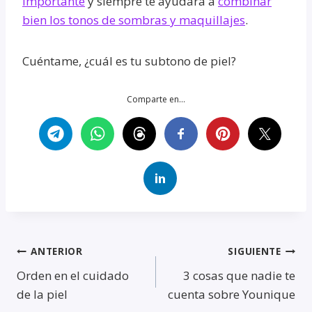
importante
y siempre te ayudara a
combinar
bien los tonos de sombras y maquillajes
.
Cuéntame, ¿cuál es tu subtono de piel?
Comparte en...
Navegación
ANTERIOR
SIGUIENTE
Orden en el cuidado
3 cosas que nadie te
de
de la piel
cuenta sobre Younique